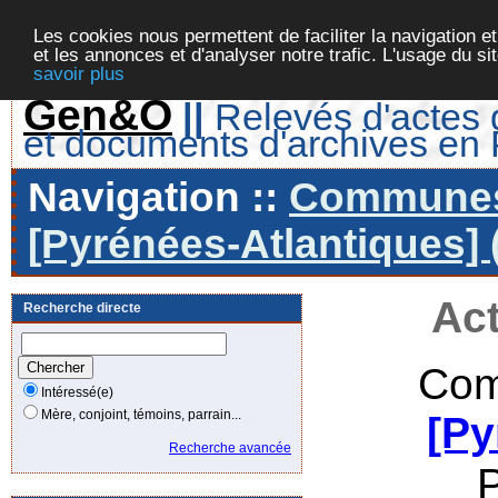
Les cookies nous permettent de faciliter la navigation et
et les annonces et d'analyser notre trafic. L'usage du s
savoir plus
Gen&O
||
Relevés d'actes d
et documents d'archives en
Navigation ::
Communes 
[Pyrénées-Atlantiques] 
Act
Recherche directe
Com
Intéressé(e)
Mère, conjoint, témoins, parrain...
[Py
Recherche avancée