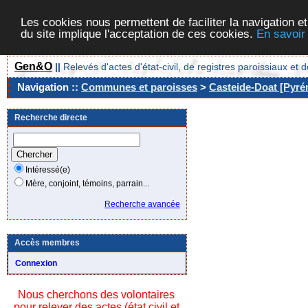
Les cookies nous permettent de faciliter la navigation et
du site implique l'acceptation de ces cookies.
En savoir
Gen&O
||
Relevés d'actes d'état-civil, de registres paroissiaux 
Navigation ::
Communes et paroisses
>
Casteide-Doat [Pyrén
Recherche directe
Intéressé(e)
Mère, conjoint, témoins, parrain...
Recherche avancée
Accès membres
Connexion
Nous cherchons des volontaires
pour relever des actes (état civil et