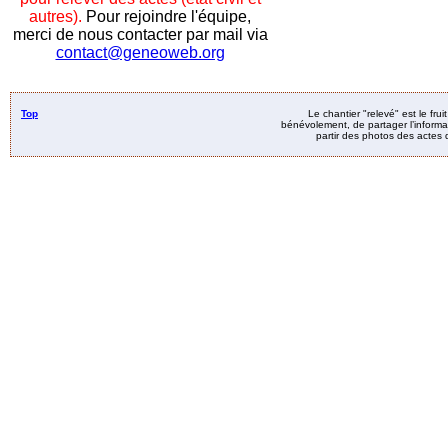
autres).
Pour rejoindre l'équipe,
merci de nous contacter par mail via
contact@geneoweb.org
Top
Le chantier "relevé" est le fru
bénévolement, de partager l’informat
partir des photos des actes d