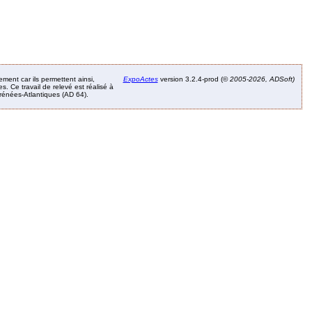
ement car ils permettent ainsi,
ExpoActes
version 3.2.4-prod (©
2005-2026, ADSoft)
. Ce travail de relevé est réalisé à
Pyrénées-Atlantiques (AD 64).