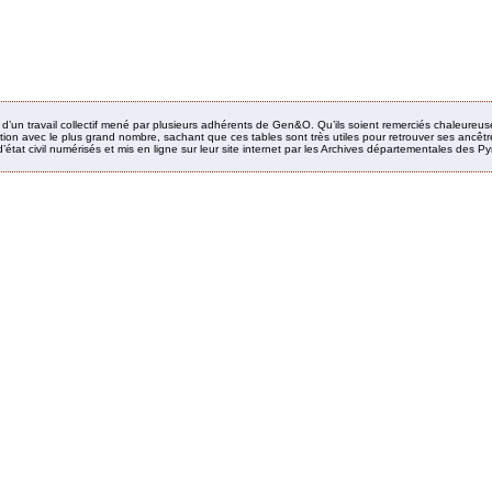
it d’un travail collectif mené par plusieurs adhérents de Gen&O. Qu’ils soient remerciés chaleureus
ion avec le plus grand nombre, sachant que ces tables sont très utiles pour retrouver ses ancêtres
’état civil numérisés et mis en ligne sur leur site internet par les Archives départementales des 