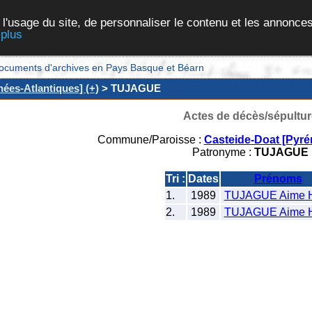
 l'usage du site, de personnaliser le contenu et les annonces
 plus
et documents d'archives en Pays Basque et Béarn
ées-Atlantiques] (+)
> TUJAGUE
Actes de décès/sépultur
Commune/Paroisse :
Casteide-Doat [Pyré
Patronyme :
TUJAGUE
Tri :
Dates
Prénoms
1.
1989
TUJAGUE Aime H
2.
1989
TUJAGUE Aime H