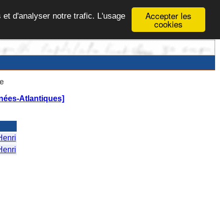
Accepter les
 et d'analyser notre trafic. L'usage
cookies
e
nées-Atlantiques]
enri
enri