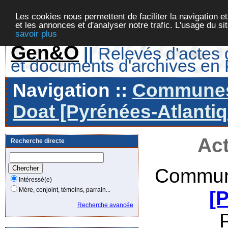
Les cookies nous permettent de faciliter la navigation et
et les annonces et d'analyser notre trafic. L'usage du s
savoir plus
Gen&O
||
Relevés d'actes d
et documents d'archives en
Navigation ::
Communes 
Doat [Pyrénées-Atlantiq
Act
Recherche directe
Commun
Intéressé(e)
Mère, conjoint, témoins, parrain...
[
Recherche avancée