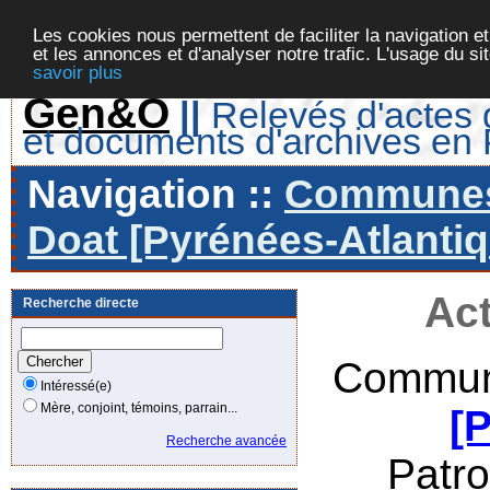
Les cookies nous permettent de faciliter la navigation et
et les annonces et d'analyser notre trafic. L'usage du s
savoir plus
Gen&O
||
Relevés d'actes d
et documents d'archives en
Navigation ::
Communes 
Doat [Pyrénées-Atlantiq
Act
Recherche directe
Commun
Intéressé(e)
Mère, conjoint, témoins, parrain...
[
Recherche avancée
Patr