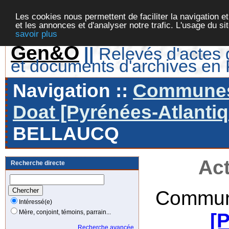
Les cookies nous permettent de faciliter la navigation et
et les annonces et d'analyser notre trafic. L'usage du s
savoir plus
Gen&O
||
Relevés d'actes d
et documents d'archives en
Navigation ::
Communes 
Doat [Pyrénées-Atlantiq
BELLAUCQ
Act
Recherche directe
Commun
Intéressé(e)
Mère, conjoint, témoins, parrain...
[
Recherche avancée