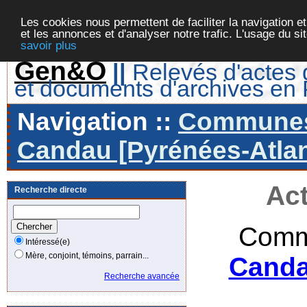
Les cookies nous permettent de faciliter la navigation et
et les annonces et d'analyser notre trafic. L'usage du s
savoir plus
Gen&O
||
Relevés d'actes d
et documents d'archives en
Navigation ::
Communes 
Candau [Pyrénées-Atlan
Act
Recherche directe
Comm
Intéressé(e)
Mère, conjoint, témoins, parrain...
Canda
Recherche avancée