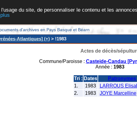
 l'usage du site, de personnaliser le contenu et les annonces
 plus
et documents d'archives en Pays Basque et Béarn
rénées-Atlantiques] (+)
> !1983
Actes de décès/sépultur
Commune/Paroisse :
Casteide-Candau [Pyr
Année :
1983
Tri :
Dates
Patronymes
1.
1983
LARROUS Elisa
2.
1983
JOYE Marcelline