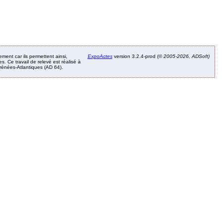
ement car ils permettent ainsi,
ExpoActes
version 3.2.4-prod (©
2005-2026, ADSoft)
. Ce travail de relevé est réalisé à
Pyrénées-Atlantiques (AD 64).