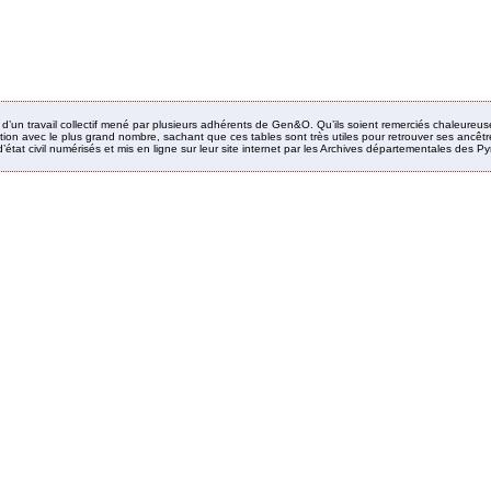
it d’un travail collectif mené par plusieurs adhérents de Gen&O. Qu’ils soient remerciés chaleureus
ion avec le plus grand nombre, sachant que ces tables sont très utiles pour retrouver ses ancêtres
’état civil numérisés et mis en ligne sur leur site internet par les Archives départementales des 