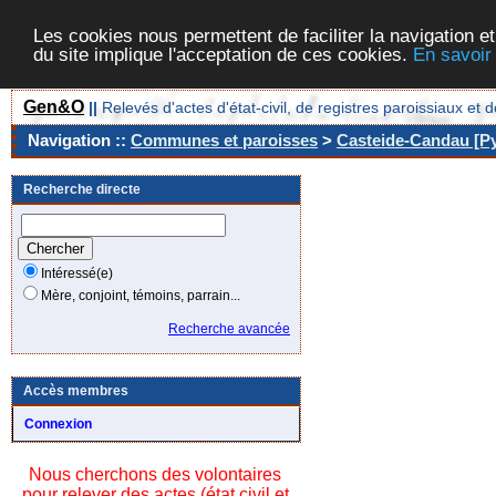
Les cookies nous permettent de faciliter la navigation et
du site implique l'acceptation de ces cookies.
En savoir
Gen&O
||
Relevés d'actes d'état-civil, de registres paroissiaux 
Navigation ::
Communes et paroisses
>
Casteide-Candau [Py
Recherche directe
Intéressé(e)
Mère, conjoint, témoins, parrain...
Recherche avancée
Accès membres
Connexion
Nous cherchons des volontaires
pour relever des actes (état civil et