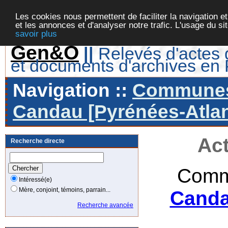
Les cookies nous permettent de faciliter la navigation et
et les annonces et d'analyser notre trafic. L'usage du s
savoir plus
Gen&O
||
Relevés d'actes d
et documents d'archives en
Navigation ::
Communes 
Candau [Pyrénées-Atlan
Act
Recherche directe
Comm
Intéressé(e)
Mère, conjoint, témoins, parrain...
Canda
Recherche avancée