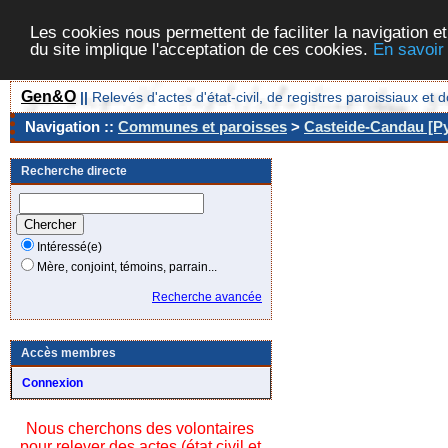
Les cookies nous permettent de faciliter la navigation et
du site implique l'acceptation de ces cookies.
En savoir
Gen&O
||
Relevés d'actes d'état-civil, de registres paroissiaux 
Navigation ::
Communes et paroisses
>
Casteide-Candau [Py
Recherche directe
Intéressé(e)
Mère, conjoint, témoins, parrain...
Recherche avancée
Accès membres
Connexion
Nous cherchons des volontaires
pour relever des actes (état civil et