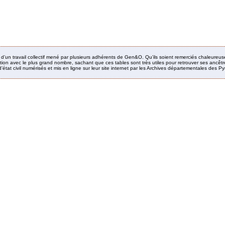
it d’un travail collectif mené par plusieurs adhérents de Gen&O. Qu’ils soient remerciés chaleureus
ion avec le plus grand nombre, sachant que ces tables sont très utiles pour retrouver ses ancêtres
’état civil numérisés et mis en ligne sur leur site internet par les Archives départementales des 