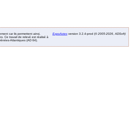
ement car ils permettent ainsi,
ExpoActes
version 3.2.4-prod (©
2005-2026, ADSoft)
. Ce travail de relevé est réalisé à
Pyrénées-Atlantiques (AD 64).