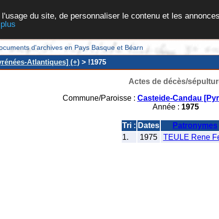
 l'usage du site, de personnaliser le contenu et les annonces
 plus
et documents d'archives en Pays Basque et Béarn
rénées-Atlantiques] (+)
> !1975
Actes de décès/sépultur
Commune/Paroisse :
Casteide-Candau [Pyr
Année :
1975
Tri :
Dates
Patronymes
1.
1975
TEULE Rene Fe