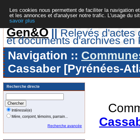
Les cookies nous permettent de faciliter la navigation et
et les annonces et d'analyser notre trafic. L'usage du s
savoir plus
Gen&O
||
Relevés d'actes d
et documents d'archives en
Navigation ::
Communes 
Cassaber [Pyrénées-Atla
Recherche directe
Comm
Intéressé(e)
Mère, conjoint, témoins, parrain...
Cassab
Recherche avancée