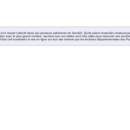
it d’un travail collectif mené par plusieurs adhérents de Gen&O. Qu’ils soient remerciés chaleureus
ion avec le plus grand nombre, sachant que ces tables sont très utiles pour retrouver ses ancêtres
’état civil numérisés et mis en ligne sur leur site internet par les Archives départementales des 