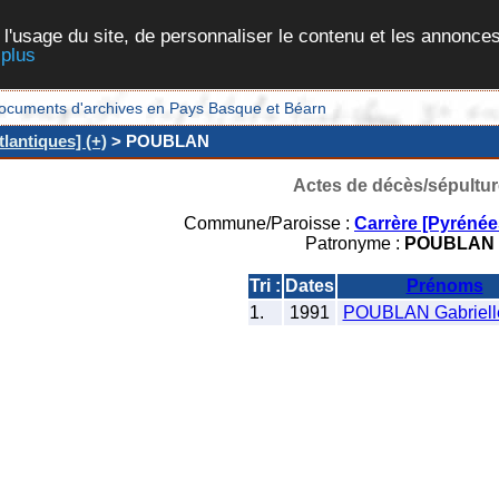
 l'usage du site, de personnaliser le contenu et les annonces
 plus
et documents d'archives en Pays Basque et Béarn
lantiques] (+)
> POUBLAN
Actes de décès/sépultur
Commune/Paroisse :
Carrère [Pyrénée
Patronyme :
POUBLAN
Tri :
Dates
Prénoms
1.
1991
POUBLAN Gabrielle