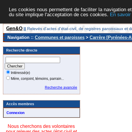
Les cookies nous permettent de faciliter la navigation et
du site implique l'acceptation de ces cookies.
En savoir
Gen&O
||
Relevés d'actes d'état-civil, de registres paroissiaux 
Navigation ::
Communes et paroisses
>
Carrère [Pyrénées-At
Recherche directe
Intéressé(e)
Mère, conjoint, témoins, parrain...
Recherche avancée
Accès membres
Connexion
Nous cherchons des volontaires
pour relever des actes (état civil et