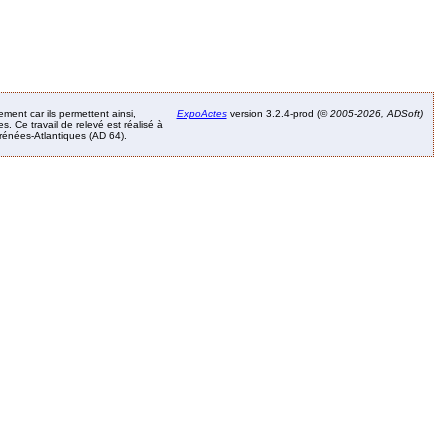
ement car ils permettent ainsi,
ExpoActes
version 3.2.4-prod (©
2005-2026, ADSoft)
. Ce travail de relevé est réalisé à
Pyrénées-Atlantiques (AD 64).