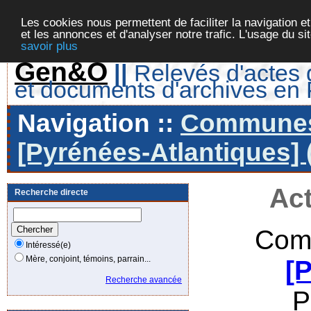
Les cookies nous permettent de faciliter la navigation et
et les annonces et d'analyser notre trafic. L'usage du s
savoir plus
Gen&O
||
Relevés d'actes d
et documents d'archives en
Navigation ::
Communes 
[Pyrénées-Atlantiques] 
Act
Recherche directe
Com
Intéressé(e)
Mère, conjoint, témoins, parrain...
[
Recherche avancée
P