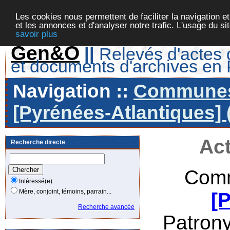
Les cookies nous permettent de faciliter la navigation et
et les annonces et d'analyser notre trafic. L'usage du s
savoir plus
Gen&O
||
Relevés d'actes d
et documents d'archives en
Navigation ::
Communes 
[Pyrénées-Atlantiques] 
Act
Recherche directe
Comm
Intéressé(e)
Mère, conjoint, témoins, parrain...
[
Recherche avancée
Patron