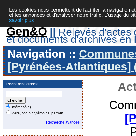
Les cookies nous permettent de faciliter la navigation et
et les annonces et d'analyser notre trafic. L'usage du s
savoir plus
Gen&O
||
Relevés d'actes d
et documents d'archives en
Navigation ::
Communes 
[Pyrénées-Atlantiques] 
Act
Recherche directe
Comm
Intéressé(e)
Mère, conjoint, témoins, parrain...
[
Recherche avancée