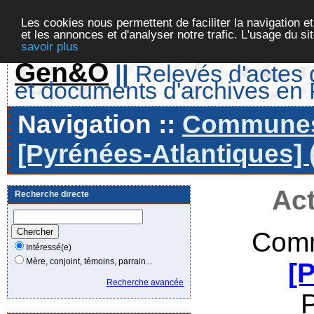
Les cookies nous permettent de faciliter la navigation et
et les annonces et d'analyser notre trafic. L'usage du s
savoir plus
Gen&O
||
Relevés d'actes d
et documents d'archives en
Navigation ::
Communes 
[Pyrénées-Atlantiques] 
Act
Recherche directe
Comm
Intéressé(e)
Mère, conjoint, témoins, parrain...
[
Recherche avancée