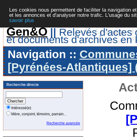
Les cookies nous permettent de faciliter la navigation et
et les annonces et d'analyser notre trafic. L'usage du s
savoir plus
Gen&O
||
Relevés d'actes d
et documents d'archives en
Navigation ::
Communes 
[Pyrénées-Atlantiques] 
Act
Recherche directe
Comm
Intéressé(e)
Mère, conjoint, témoins, parrain...
[
Recherche avancée