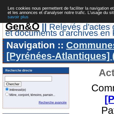
Les cookies nous permettent de faciliter la navigation et
et les annonces et d'analyser notre trafic. L'usage du s
savoir plus
Gen&O
||
Relevés d'actes d
et documents d'archives en
Navigation ::
Communes 
[Pyrénées-Atlantiques] 
Act
Recherche directe
Comm
Intéressé(e)
Mère, conjoint, témoins, parrain...
[
Recherche avancée
Pa