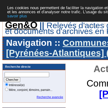
Les cookies nous permettent de faciliter la navigation et
et les annonces et d'analyser notre trafic. L'usage du s
savoir plus
Gen&O
||
Relevés d'actes d
et documents d'archives en
Navigation ::
Communes 
[Pyrénées-Atlantiques] 
Act
Recherche directe
Comm
Intéressé(e)
Mère, conjoint, témoins, parrain...
[
Recherche avancée