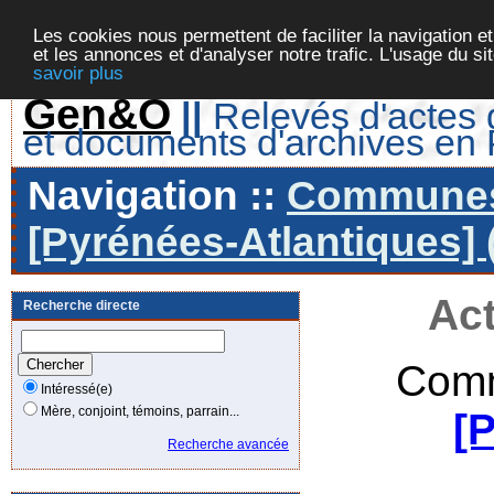
Les cookies nous permettent de faciliter la navigation et
et les annonces et d'analyser notre trafic. L'usage du s
savoir plus
Gen&O
||
Relevés d'actes d
et documents d'archives en
Navigation ::
Communes 
[Pyrénées-Atlantiques] 
Act
Recherche directe
Comm
Intéressé(e)
Mère, conjoint, témoins, parrain...
[
Recherche avancée