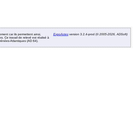
ement car ils permettent ainsi,
ExpoActes
version 3.2.4-prod (©
2005-2026, ADSoft)
. Ce travail de relevé est réalisé à
Pyrénées-Atlantiques (AD 64).