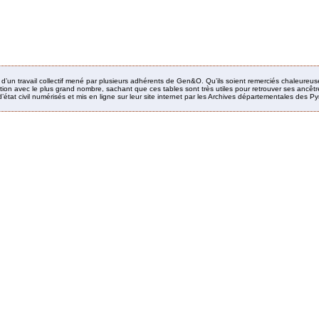
it d’un travail collectif mené par plusieurs adhérents de Gen&O. Qu’ils soient remerciés chaleureus
ion avec le plus grand nombre, sachant que ces tables sont très utiles pour retrouver ses ancêtres
’état civil numérisés et mis en ligne sur leur site internet par les Archives départementales des 