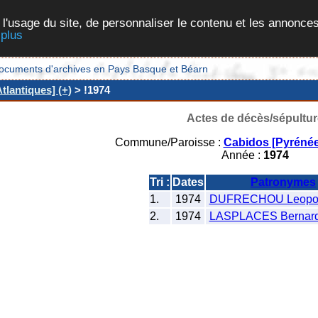
 l'usage du site, de personnaliser le contenu et les annonces
 plus
et documents d'archives en Pays Basque et Béarn
tlantiques] (+)
> !1974
Actes de décès/sépultur
Commune/Paroisse :
Cabidos [Pyrénée
Année :
1974
Tri :
Dates
Patronymes
1.
1974
DUFRECHOU Leopo
2.
1974
LASPLACES Bernard