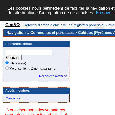
Les cookies nous permettent de faciliter la navigation et
du site implique l'acceptation de ces cookies.
En savoir
Gen&O
||
Relevés d'actes d'état-civil, de registres paroissiaux 
Navigation ::
Communes et paroisses
>
Cabidos [Pyrénées-A
Recherche directe
Intéressé(e)
Mère, conjoint, témoins, parrain...
Recherche avancée
Accès membres
Connexion
Nous cherchons des volontaires
pour relever des actes (état civil et