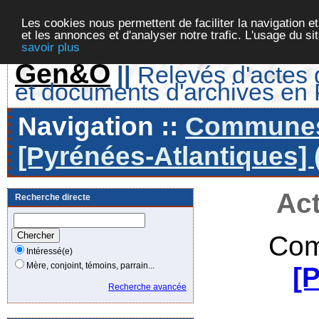
Les cookies nous permettent de faciliter la navigation et
et les annonces et d'analyser notre trafic. L'usage du s
savoir plus
Gen&O
||
Relevés d'actes d
et documents d'archives en
Navigation ::
Communes 
[Pyrénées-Atlantiques] 
Act
Recherche directe
Com
Intéressé(e)
Mère, conjoint, témoins, parrain...
[
Recherche avancée