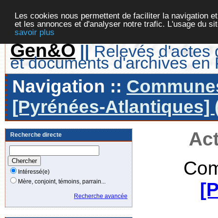
Les cookies nous permettent de faciliter la navigation et
et les annonces et d'analyser notre trafic. L'usage du s
savoir plus
Gen&O
||
Relevés d'actes d
et documents d'archives en
Navigation ::
Communes 
[Pyrénées-Atlantiques] 
Act
Recherche directe
Com
Intéressé(e)
Mère, conjoint, témoins, parrain...
[
Recherche avancée