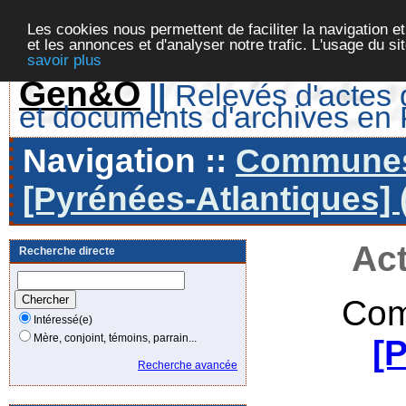
Les cookies nous permettent de faciliter la navigation et
et les annonces et d'analyser notre trafic. L'usage du s
savoir plus
Gen&O
||
Relevés d'actes d
et documents d'archives en
Navigation ::
Communes 
[Pyrénées-Atlantiques] 
Act
Recherche directe
Com
Intéressé(e)
Mère, conjoint, témoins, parrain...
[
Recherche avancée