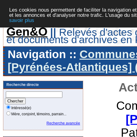
Les cookies nous permettent de faciliter la navigation et
et les annonces et d'analyser notre trafic. L'usage du s
savoir plus
Gen&O
||
Relevés d'actes d
et documents d'archives en
Navigation ::
Communes 
[Pyrénées-Atlantiques] 
Act
Recherche directe
Com
Intéressé(e)
Mère, conjoint, témoins, parrain...
[
Recherche avancée
Pa