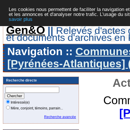
Les cookies nous permettent de faciliter la navigation et
et les annonces et d'analyser notre trafic. L'usage du s
savoir plus
Gen&O
||
Relevés d'actes d
et documents d'archives en
Navigation ::
Communes 
[Pyrénées-Atlantiques] 
Act
Recherche directe
Comm
Intéressé(e)
Mère, conjoint, témoins, parrain...
[
Recherche avancée