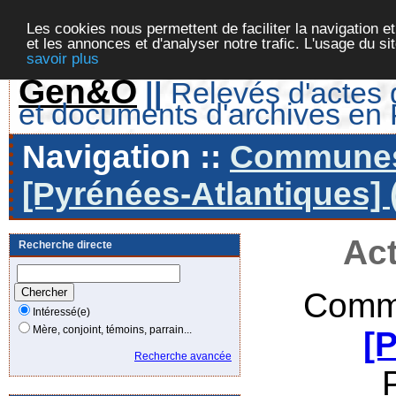
Les cookies nous permettent de faciliter la navigation et
et les annonces et d'analyser notre trafic. L'usage du s
savoir plus
Gen&O
||
Relevés d'actes d
et documents d'archives en
Navigation ::
Communes 
[Pyrénées-Atlantiques] 
Act
Recherche directe
Commu
Intéressé(e)
Mère, conjoint, témoins, parrain...
[
Recherche avancée