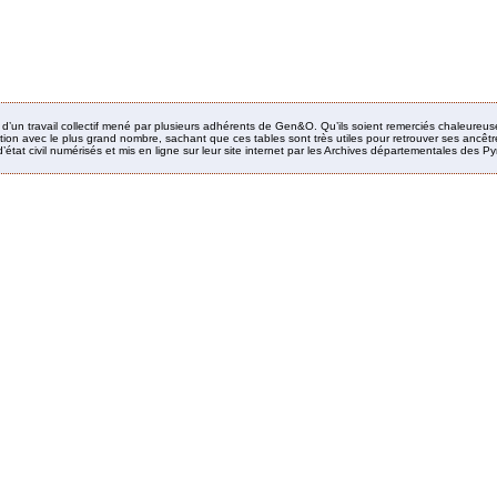
it d’un travail collectif mené par plusieurs adhérents de Gen&O. Qu’ils soient remerciés chaleureus
ion avec le plus grand nombre, sachant que ces tables sont très utiles pour retrouver ses ancêtres
’état civil numérisés et mis en ligne sur leur site internet par les Archives départementales des 