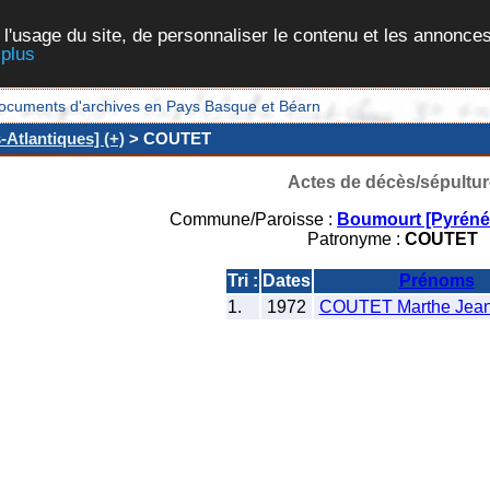
 l'usage du site, de personnaliser le contenu et les annonces
 plus
et documents d'archives en Pays Basque et Béarn
Atlantiques] (+)
> COUTET
Actes de décès/sépultur
Commune/Paroisse :
Boumourt [Pyrénée
Patronyme :
COUTET
Tri :
Dates
Prénoms
1.
1972
COUTET Marthe Jea