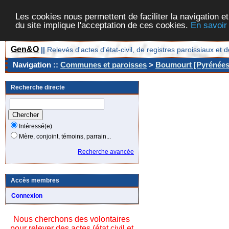
Les cookies nous permettent de faciliter la navigation et
du site implique l'acceptation de ces cookies.
En savoir
Gen&O
||
Relevés d'actes d'état-civil, de registres paroissiaux 
Navigation ::
Communes et paroisses
>
Boumourt [Pyrénées-
Recherche directe
Intéressé(e)
Mère, conjoint, témoins, parrain...
Recherche avancée
Accès membres
Connexion
Nous cherchons des volontaires
pour relever des actes (état civil et