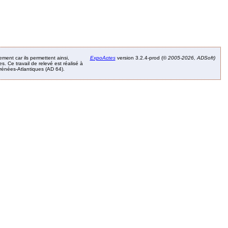
ement car ils permettent ainsi,
ExpoActes
version 3.2.4-prod (©
2005-2026, ADSoft)
. Ce travail de relevé est réalisé à
Pyrénées-Atlantiques (AD 64).