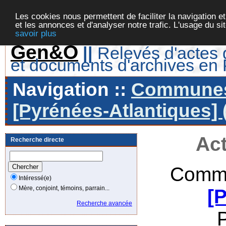
Les cookies nous permettent de faciliter la navigation et
et les annonces et d'analyser notre trafic. L'usage du s
savoir plus
Gen&O
||
Relevés d'actes d
et documents d'archives en
Navigation ::
Communes 
[Pyrénées-Atlantiques] 
Act
Recherche directe
Commu
Intéressé(e)
Mère, conjoint, témoins, parrain...
[
Recherche avancée