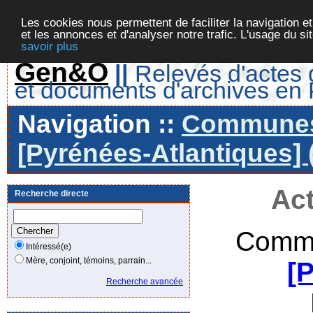
Les cookies nous permettent de faciliter la navigation et
et les annonces et d'analyser notre trafic. L'usage du s
savoir plus
Gen&O
||
Relevés d'actes d
et documents d'archives en
Navigation ::
Communes 
[Pyrénées-Atlantiques] 
Act
Recherche directe
Commu
Intéressé(e)
Mère, conjoint, témoins, parrain...
[
Recherche avancée