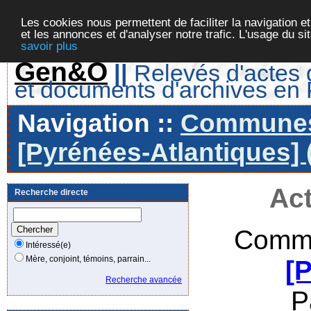
Les cookies nous permettent de faciliter la navigation et
et les annonces et d'analyser notre trafic. L'usage du s
savoir plus
Gen&O
||
Relevés d'actes d
et documents d'archives en
Navigation ::
Communes 
[Pyrénées-Atlantiques] 
Act
Recherche directe
Commu
Intéressé(e)
Mère, conjoint, témoins, parrain...
[
Recherche avancée
P