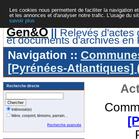
Les cookies nous permettent de faciliter la navigation et
et les annonces et d'analyser notre trafic. L'usage du s
savoir plus
Gen&O
||
Relevés d'actes d
et documents d'archives en
Navigation ::
Communes 
[Pyrénées-Atlantiques] 
Act
Recherche directe
Commu
Intéressé(e)
Mère, conjoint, témoins, parrain...
[
Recherche avancée