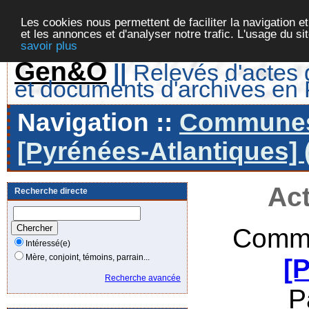
Les cookies nous permettent de faciliter la navigation et
et les annonces et d'analyser notre trafic. L'usage du s
savoir plus
Gen&O
||
Relevés d'actes d
et documents d'archives en
Navigation ::
Communes 
[Pyrénées-Atlantiques] 
Act
Recherche directe
Commu
Intéressé(e)
Mère, conjoint, témoins, parrain...
[
Recherche avancée
P