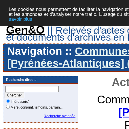
Les cookies nous permettent de faciliter la navigation et
et les annonces et d'analyser notre trafic. L'usage du s
savoir plus
Gen&O
||
Relevés d'actes d
et documents d'archives en
Navigation ::
Communes 
[Pyrénées-Atlantiques] 
Act
Recherche directe
Commu
Intéressé(e)
Mère, conjoint, témoins, parrain...
[
Recherche avancée