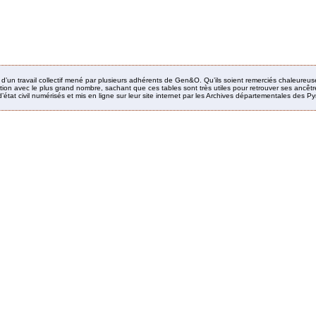
it d’un travail collectif mené par plusieurs adhérents de Gen&O. Qu’ils soient remerciés chaleureus
ion avec le plus grand nombre, sachant que ces tables sont très utiles pour retrouver ses ancêtres
’état civil numérisés et mis en ligne sur leur site internet par les Archives départementales des 