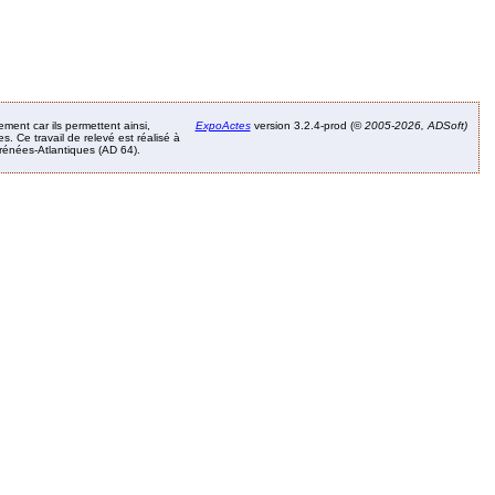
ement car ils permettent ainsi,
ExpoActes
version 3.2.4-prod (©
2005-2026, ADSoft)
. Ce travail de relevé est réalisé à
Pyrénées-Atlantiques (AD 64).