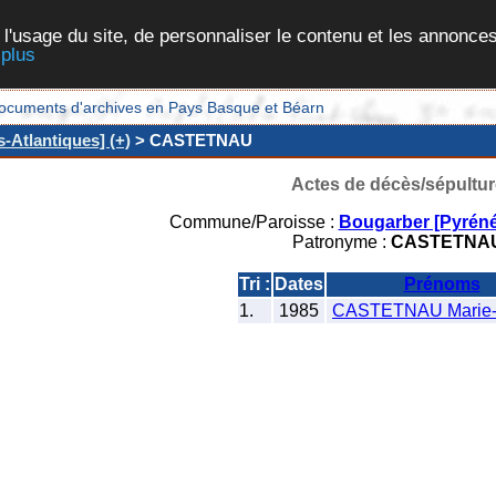
 l'usage du site, de personnaliser le contenu et les annonces
 plus
et documents d'archives en Pays Basque et Béarn
-Atlantiques] (+)
> CASTETNAU
Actes de décès/sépultur
Commune/Paroisse :
Bougarber [Pyréné
Patronyme :
CASTETNA
Tri :
Dates
Prénoms
1.
1985
CASTETNAU Marie-