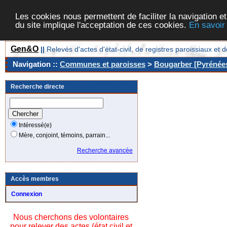
Les cookies nous permettent de faciliter la navigation et
du site implique l'acceptation de ces cookies.
En savoir
Gen&O
||
Relevés d'actes d'état-civil, de registres paroissiaux 
Navigation ::
Communes et paroisses
>
Bougarber [Pyrénées
Recherche directe
Intéressé(e)
Mère, conjoint, témoins, parrain...
Recherche avancée
Accès membres
Connexion
Nous cherchons des volontaires
pour relever des actes (état civil et