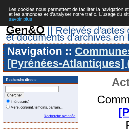
Les cookies nous permettent de faciliter la navigation et
et les annonces et d'analyser notre trafic. L'usage du s
savoir plus
Gen&O
||
Relevés d'actes d
et documents d'archives en
Navigation ::
Communes 
[Pyrénées-Atlantiques] 
Act
Recherche directe
Commu
Intéressé(e)
Mère, conjoint, témoins, parrain...
[
Recherche avancée