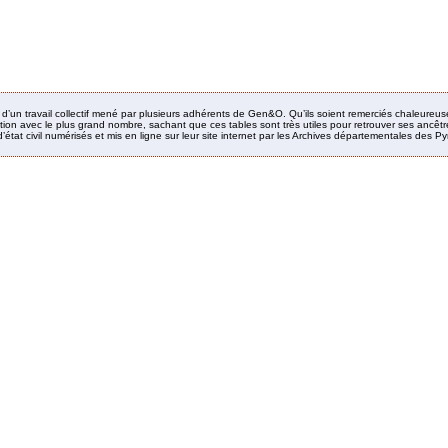
it d’un travail collectif mené par plusieurs adhérents de Gen&O. Qu’ils soient remerciés chaleureus
ion avec le plus grand nombre, sachant que ces tables sont très utiles pour retrouver ses ancêtres
’état civil numérisés et mis en ligne sur leur site internet par les Archives départementales des 