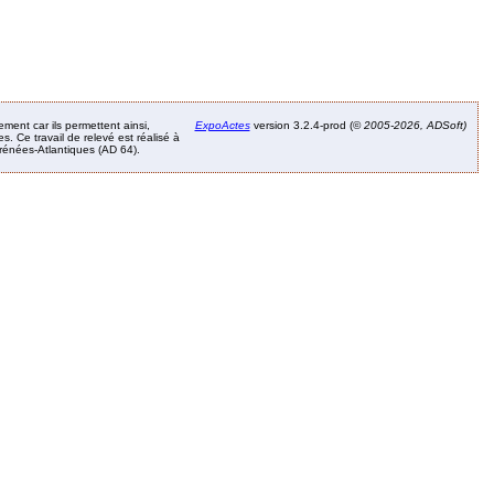
ement car ils permettent ainsi,
ExpoActes
version 3.2.4-prod (©
2005-2026, ADSoft)
. Ce travail de relevé est réalisé à
Pyrénées-Atlantiques (AD 64).