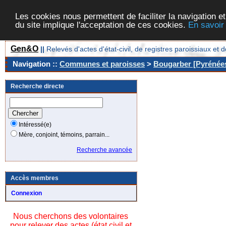
Les cookies nous permettent de faciliter la navigation et
du site implique l'acceptation de ces cookies.
En savoir
Gen&O
||
Relevés d'actes d'état-civil, de registres paroissiaux 
Navigation ::
Communes et paroisses
>
Bougarber [Pyrénées
Recherche directe
Intéressé(e)
Mère, conjoint, témoins, parrain...
Recherche avancée
Accès membres
Connexion
Nous cherchons des volontaires
pour relever des actes (état civil et