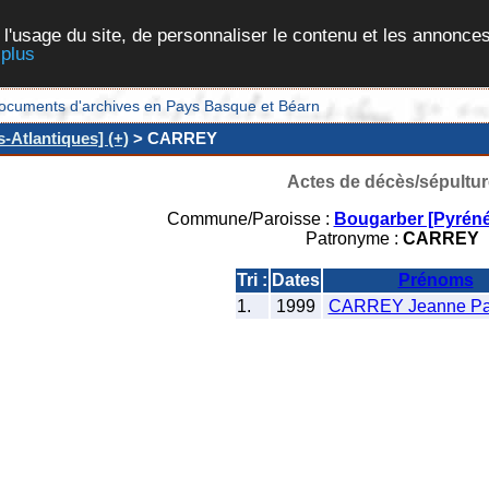
 l'usage du site, de personnaliser le contenu et les annonces
 plus
et documents d'archives en Pays Basque et Béarn
-Atlantiques] (+)
> CARREY
Actes de décès/sépultur
Commune/Paroisse :
Bougarber [Pyréné
Patronyme :
CARREY
Tri :
Dates
Prénoms
1.
1999
CARREY Jeanne Pa