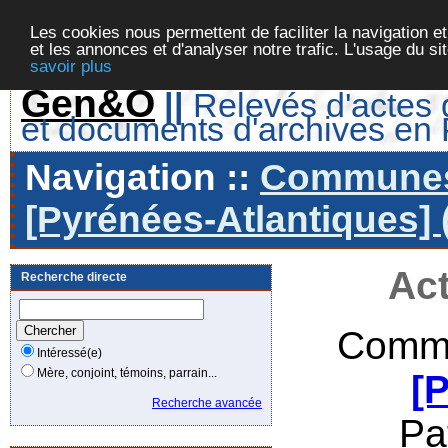
Les cookies nous permettent de faciliter la navigation et
et les annonces et d'analyser notre trafic. L'usage du s
savoir plus
Gen&O
||
Relevés d'actes d
et documents d'archives en
Navigation ::
Communes 
[Pyrénées-Atlantiques] 
Act
Recherche directe
Commu
Intéressé(e)
Mère, conjoint, témoins, parrain...
[
Recherche avancée
Pa