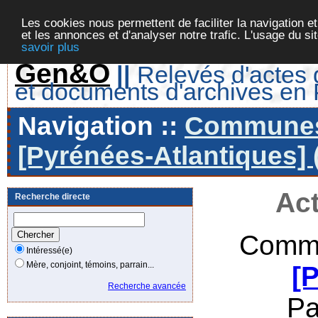
Les cookies nous permettent de faciliter la navigation et
et les annonces et d'analyser notre trafic. L'usage du s
savoir plus
Gen&O
||
Relevés d'actes d
et documents d'archives en
Navigation ::
Communes 
[Pyrénées-Atlantiques] 
Act
Recherche directe
Commu
Intéressé(e)
Mère, conjoint, témoins, parrain...
[
Recherche avancée
Pa