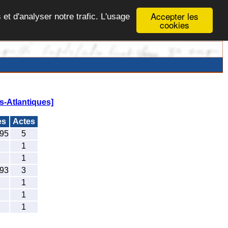
Accepter les
 et d'analyser notre trafic. L'usage
cookies
-Atlantiques]
es
Actes
95
5
1
1
93
3
1
1
1