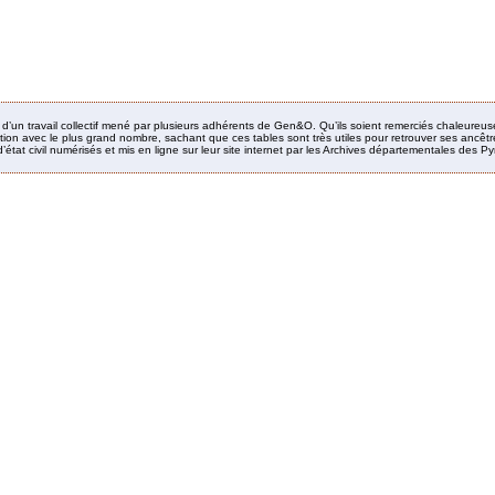
it d’un travail collectif mené par plusieurs adhérents de Gen&O. Qu’ils soient remerciés chaleureus
ion avec le plus grand nombre, sachant que ces tables sont très utiles pour retrouver ses ancêtres
’état civil numérisés et mis en ligne sur leur site internet par les Archives départementales des 