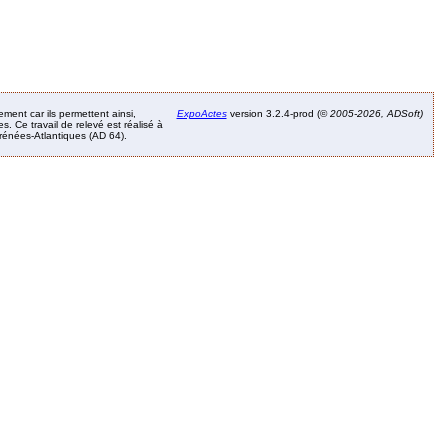
ement car ils permettent ainsi,
ExpoActes
version 3.2.4-prod (©
2005-2026, ADSoft)
. Ce travail de relevé est réalisé à
Pyrénées-Atlantiques (AD 64).