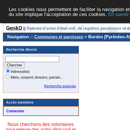
Les cookies nous permettent de faciliter la navigation et
du site implique l'acceptation de ces cookies.
En savoir
Gen&O
||
Relevés d'actes d'état-civil, de registres paroissiaux 
Navigation ::
Communes et paroisses
> Bordes [Pyrénées-Atl
Recherche directe
Intéressé(e)
Mère, conjoint, témoins, parrain...
Recherche avancée
Accès membres
Connexion
Nous cherchons des volontaires
pour relever des actes (état civil et