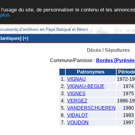
 l'usage du site, de personnaliser le contenu et les annonces
 plus
et documents d'archives en Pays Basque et Béarn
antiques] (+)
Décès / Sépultures
Commune/Paroisse :
Bordes [Pyrénées
Patronymes
Périod
1.
VIGNAU
1972-19
2.
VIGNAU-BEGUE
1974
3.
VIGNES
1975
4.
VERGEZ
1986-19
5.
VANDERSCHUEREN
1990
6.
VIDALOT
1993
7.
VOUDON
1997