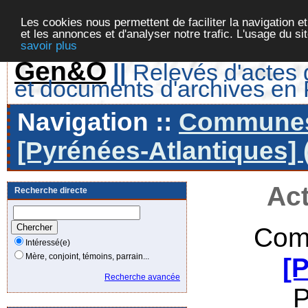
Les cookies nous permettent de faciliter la navigation et
et les annonces et d'analyser notre trafic. L'usage du s
savoir plus
Gen&O
||
Relevés d'actes d
et documents d'archives en
Navigation ::
Communes 
[Pyrénées-Atlantiques] 
Act
Recherche directe
Com
Intéressé(e)
Mère, conjoint, témoins, parrain...
[
Recherche avancée
P