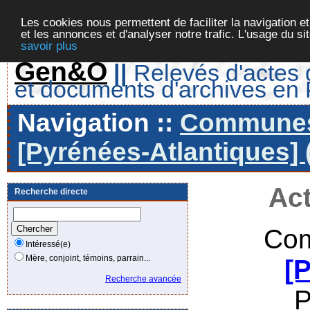
Les cookies nous permettent de faciliter la navigation et
et les annonces et d'analyser notre trafic. L'usage du s
savoir plus
Gen&O
||
Relevés d'actes d
et documents d'archives en
Navigation ::
Communes 
[Pyrénées-Atlantiques] 
Act
Recherche directe
Com
Intéressé(e)
Mère, conjoint, témoins, parrain...
[
Recherche avancée
P