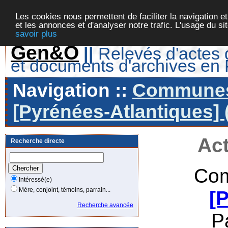
Les cookies nous permettent de faciliter la navigation et
et les annonces et d'analyser notre trafic. L'usage du s
savoir plus
Gen&O
||
Relevés d'actes d
et documents d'archives en
Navigation ::
Communes 
[Pyrénées-Atlantiques] 
Act
Recherche directe
Com
Intéressé(e)
Mère, conjoint, témoins, parrain...
[
Recherche avancée
P