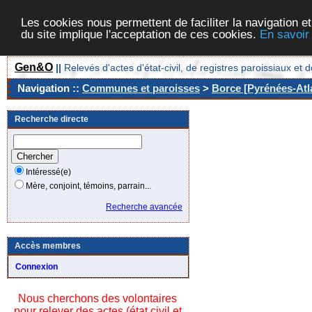
Les cookies nous permettent de faciliter la navigation et
du site implique l'acceptation de ces cookies.
En savoir
Gen&O
||
Relevés d'actes d'état-civil, de registres paroissiaux 
Navigation ::
Communes et paroisses
>
Borce [Pyrénées-Atla
Recherche directe
Intéressé(e)
Mère, conjoint, témoins, parrain...
Recherche avancée
Accès membres
Connexion
Nous cherchons des volontaires
pour relever des actes (état civil et