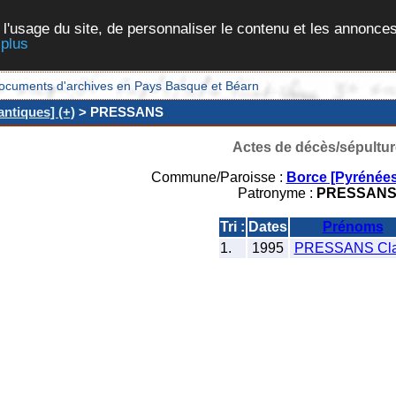
 l'usage du site, de personnaliser le contenu et les annonces
 plus
et documents d'archives en Pays Basque et Béarn
ntiques] (+)
> PRESSANS
Actes de décès/sépultur
Commune/Paroisse :
Borce [Pyrénées
Patronyme :
PRESSAN
Tri :
Dates
Prénoms
1.
1995
PRESSANS Cla