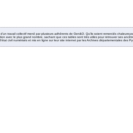
it d’un travail collectif mené par plusieurs adhérents de Gen&O. Qu’ils soient remerciés chaleureus
ion avec le plus grand nombre, sachant que ces tables sont très utiles pour retrouver ses ancêtres
’état civil numérisés et mis en ligne sur leur site internet par les Archives départementales des 