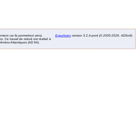
ement car ils permettent ainsi,
ExpoActes
version 3.2.4-prod (©
2005-2026, ADSoft)
. Ce travail de relevé est réalisé à
Pyrénées-Atlantiques (AD 64).