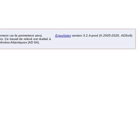
ement car ils permettent ainsi,
ExpoActes
version 3.2.4-prod (©
2005-2026, ADSoft)
. Ce travail de relevé est réalisé à
Pyrénées-Atlantiques (AD 64).