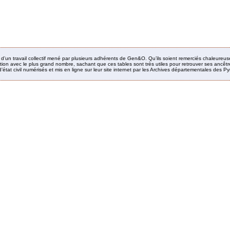
it d’un travail collectif mené par plusieurs adhérents de Gen&O. Qu’ils soient remerciés chaleureus
ion avec le plus grand nombre, sachant que ces tables sont très utiles pour retrouver ses ancêtres
’état civil numérisés et mis en ligne sur leur site internet par les Archives départementales des 