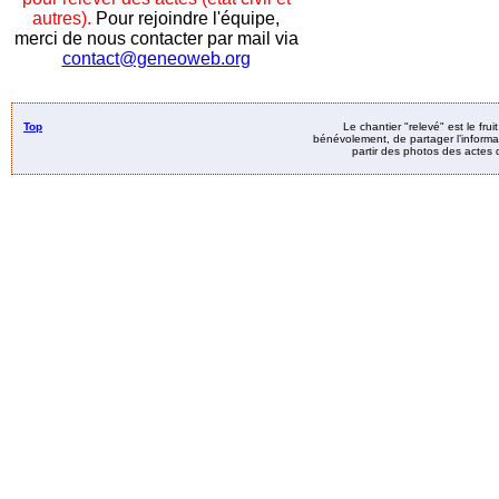
autres).
Pour rejoindre l'équipe,
merci de nous contacter par mail via
contact@geneoweb.org
Top
Le chantier "relevé" est le fru
bénévolement, de partager l’informat
partir des photos des actes d