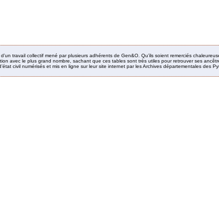
it d’un travail collectif mené par plusieurs adhérents de Gen&O. Qu’ils soient remerciés chaleureus
ion avec le plus grand nombre, sachant que ces tables sont très utiles pour retrouver ses ancêtres
’état civil numérisés et mis en ligne sur leur site internet par les Archives départementales des 