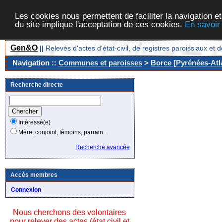
Les cookies nous permettent de faciliter la navigation et
du site implique l'acceptation de ces cookies.
En savoir
Gen&O
||
Relevés d'actes d'état-civil, de registres paroissiaux 
Navigation ::
Communes et paroisses
>
Borce [Pyrénées-Atla
Recherche directe
Intéressé(e)
Mère, conjoint, témoins, parrain...
Recherche avancée
Accès membres
Connexion
Nous cherchons des volontaires
pour relever des actes (état civil et