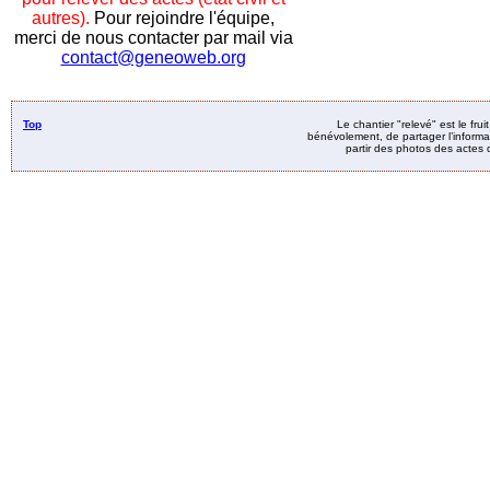
autres).
Pour rejoindre l'équipe,
merci de nous contacter par mail via
contact@geneoweb.org
Top
Le chantier "relevé" est le fru
bénévolement, de partager l’informat
partir des photos des actes d