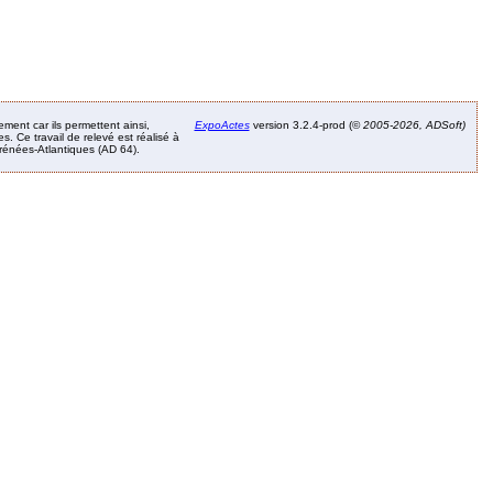
ement car ils permettent ainsi,
ExpoActes
version 3.2.4-prod (©
2005-2026, ADSoft)
. Ce travail de relevé est réalisé à
Pyrénées-Atlantiques (AD 64).