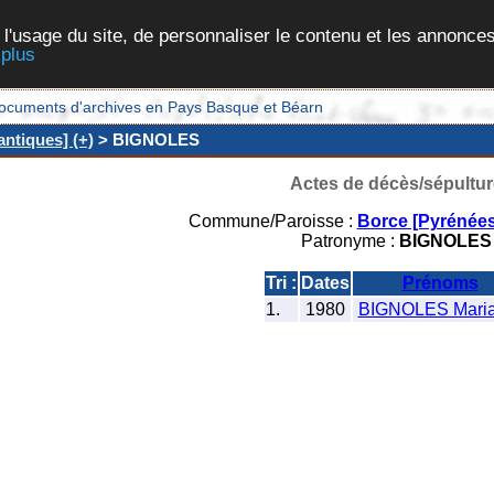
 l'usage du site, de personnaliser le contenu et les annonces
 plus
et documents d'archives en Pays Basque et Béarn
ntiques] (+)
> BIGNOLES
Actes de décès/sépultur
Commune/Paroisse :
Borce [Pyrénées
Patronyme :
BIGNOLES
Tri :
Dates
Prénoms
1.
1980
BIGNOLES Mari