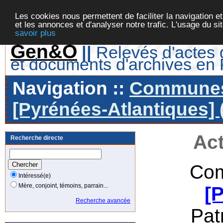
Les cookies nous permettent de faciliter la navigation et
et les annonces et d'analyser notre trafic. L'usage du s
savoir plus
Gen&O
||
Relevés d'actes d
et documents d'archives en
Navigation ::
Communes 
[Pyrénées-Atlantiques] 
Act
Recherche directe
Com
Intéressé(e)
Mère, conjoint, témoins, parrain...
[
Recherche avancée
Pat