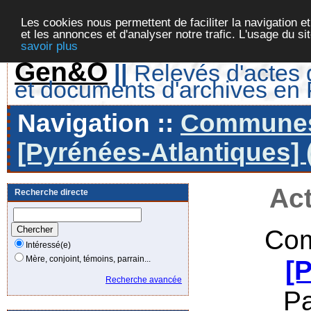
Les cookies nous permettent de faciliter la navigation et
et les annonces et d'analyser notre trafic. L'usage du s
savoir plus
Gen&O
||
Relevés d'actes d
et documents d'archives en
Navigation ::
Communes 
[Pyrénées-Atlantiques] 
Act
Recherche directe
Com
Intéressé(e)
Mère, conjoint, témoins, parrain...
[
Recherche avancée
P