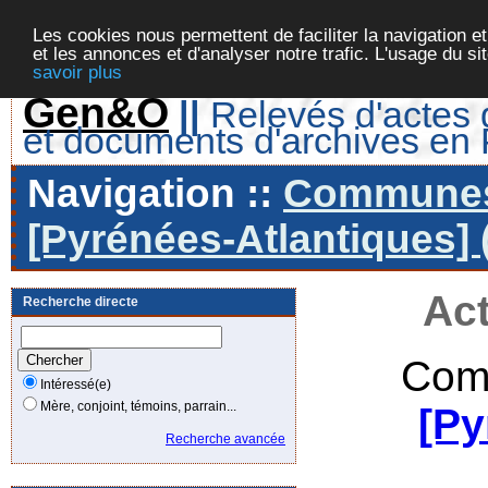
Les cookies nous permettent de faciliter la navigation et
et les annonces et d'analyser notre trafic. L'usage du s
savoir plus
Gen&O
||
Relevés d'actes d
et documents d'archives en
Navigation ::
Communes 
[Pyrénées-Atlantiques] 
Act
Recherche directe
Com
Intéressé(e)
Mère, conjoint, témoins, parrain...
[Py
Recherche avancée