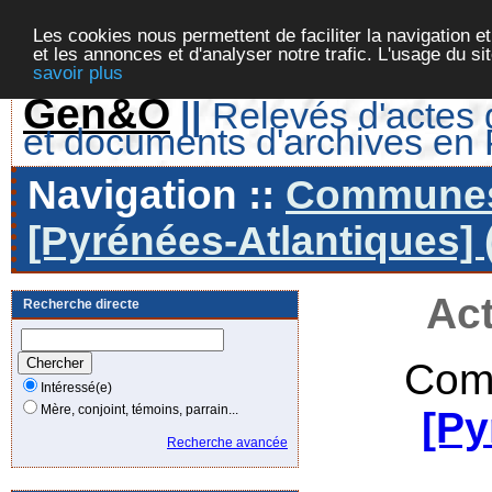
Les cookies nous permettent de faciliter la navigation et
et les annonces et d'analyser notre trafic. L'usage du s
savoir plus
Gen&O
||
Relevés d'actes d
et documents d'archives en
Navigation ::
Communes 
[Pyrénées-Atlantiques] 
Act
Recherche directe
Com
Intéressé(e)
Mère, conjoint, témoins, parrain...
[Py
Recherche avancée