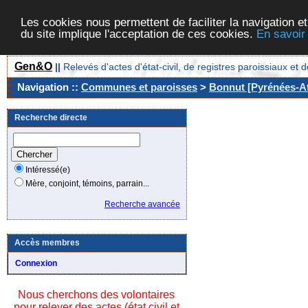
Les cookies nous permettent de faciliter la navigation et
du site implique l'acceptation de ces cookies.
En savoir
Gen&O
||
Relevés d'actes d'état-civil, de registres paroissiaux 
Navigation ::
Communes et paroisses
>
Bonnut [Pyrénées-At
Recherche directe
Intéressé(e)
Mère, conjoint, témoins, parrain...
Recherche avancée
Accès membres
Connexion
Nous cherchons des volontaires
pour relever des actes (état civil et