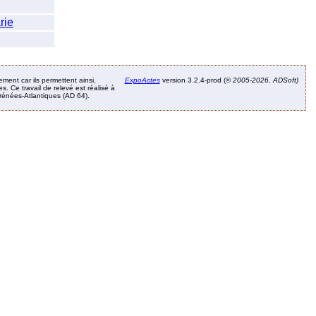
rie
ement car ils permettent ainsi,
ExpoActes
version 3.2.4-prod (©
2005-2026, ADSoft)
. Ce travail de relevé est réalisé à
Pyrénées-Atlantiques (AD 64).