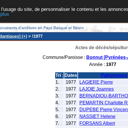
 l'usage du site, de personnaliser le contenu et les annonces
 plus
et documents d'archives en Pays Basque et Béarn
lantiques] (+)
> !1977
Actes de décès/sépultur
Commune/Paroisse :
Bonnut [Pyrénées-A
Année :
1977
Tri :
Dates
Patronymes
1.
1977
LAGIERE Pierre
2.
1977
LAJOIE Joannes
3.
1977
BERNADIOU-BARTHO
4.
1977
PEMARTIN Charlotte R
5.
1977
DUPEBE Pierre Vincen
6.
1977
NASSIET Helene
7.
1977
FORSANS Albert