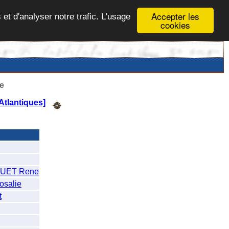
Accepter les
 et d'analyser notre trafic. L'usage
cookies
e
tlantiques]
UET Rene
osalie
t