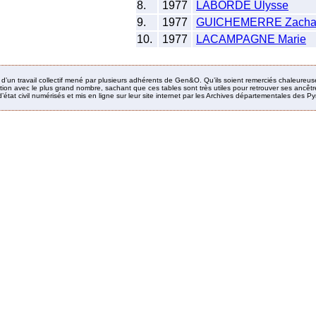
8.
1977
LABORDE Ulysse
9.
1977
GUICHEMERRE Zacha
10.
1977
LACAMPAGNE Marie
it d’un travail collectif mené par plusieurs adhérents de Gen&O. Qu’ils soient remerciés chaleureus
ion avec le plus grand nombre, sachant que ces tables sont très utiles pour retrouver ses ancêtres
’état civil numérisés et mis en ligne sur leur site internet par les Archives départementales des 